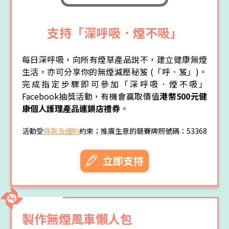
支持「深呼吸．煙不吸」
每日深呼吸，向所有煙草產品說不，建立健康無煙
生活，亦可分享你的無煙減壓秘笈 (「呼．笈」)。
完成指定步驟即可參加「深呼吸．煙不吸」
Facebook抽獎活動，有機會贏取價值
港幣500元健
康個人護理產品連鎖店禮券
。
活動受
條款及細則
約束；推廣生意的競賽牌照號碼：53368
立即支持
製作無煙風車懶人包