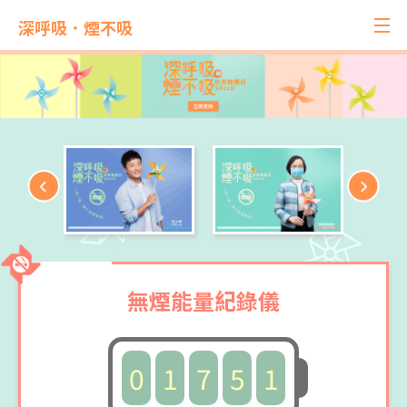
深呼吸．煙不吸
無煙能量紀錄儀
0
1
7
5
1