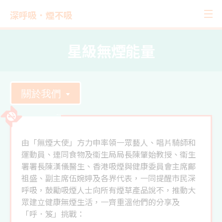
深呼吸．煙不吸
星級無煙能量
關於我們
由「無煙大使」方力申率領一眾藝人、唱片騎師和
運動員、連同食物及衞生局局長陳肇始教授、衞生
署署長陳漢儀醫生、香港吸煙與健康委員會主席鄺
祖盛、副主席伍婉婷及各界代表，一同提醒市民深
呼吸，鼓勵吸煙人士向所有煙草產品說不，推動大
眾建立健康無煙生活，一齊重溫他們的分享及
「呼．笈」挑戰：