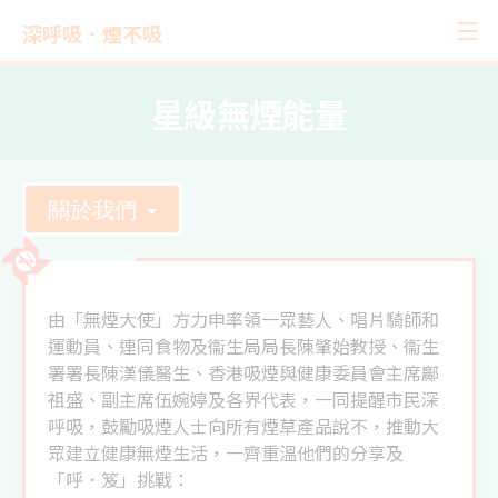
深呼吸．煙不吸
星級無煙能量
關於我們
由「無煙大使」方力申率領一眾藝人、唱片騎師和
運動員、連同食物及衞生局局長陳肇始教授、衞生
署署長陳漢儀醫生、香港吸煙與健康委員會主席鄺
祖盛、副主席伍婉婷及各界代表，一同提醒市民深
呼吸，鼓勵吸煙人士向所有煙草產品說不，推動大
眾建立健康無煙生活，一齊重溫他們的分享及
「呼．笈」挑戰：