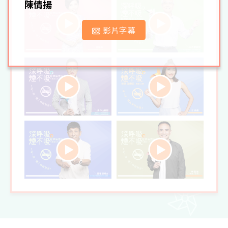
陳倩揚
影片字幕