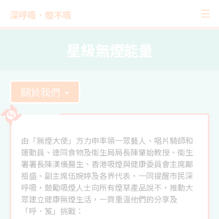
深呼吸．煙不吸
星級無煙能量
關於我們
由「無煙大使」方力申率領一眾藝人、唱片騎師和
運動員、連同食物及衞生局局長陳肇始教授、衞生
署署長陳漢儀醫生、香港吸煙與健康委員會主席鄺
祖盛、副主席伍婉婷及各界代表，一同提醒市民深
呼吸，鼓勵吸煙人士向所有煙草產品說不，推動大
眾建立健康無煙生活，一齊重溫他們的分享及
「呼．笈」挑戰：