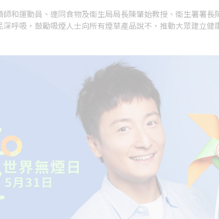
騎師和運動員、連同食物及衞生局局長陳肇始教授、衞生署署長
民深呼吸，鼓勵吸煙人士向所有煙草產品說不，推動大眾建立健