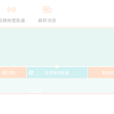
鍛鍊無煙能量
最新消息
．煙不吸」
星級無煙能量
集結各