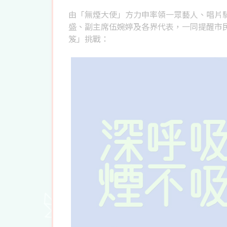
由「無煙大使」方力申率領一眾藝人、唱片
盛、副主席伍婉婷及各界代表，一同提醒市
笈」挑戰：