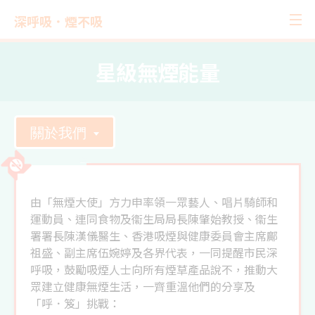
深呼吸．煙不吸
星級無煙能量
關於我們
由「無煙大使」方力申率領一眾藝人、唱片騎師和
運動員、連同食物及衞生局局長陳肇始教授、衞生
署署長陳漢儀醫生、香港吸煙與健康委員會主席鄺
祖盛、副主席伍婉婷及各界代表，一同提醒市民深
呼吸，鼓勵吸煙人士向所有煙草產品說不，推動大
眾建立健康無煙生活，一齊重溫他們的分享及
「呼．笈」挑戰：