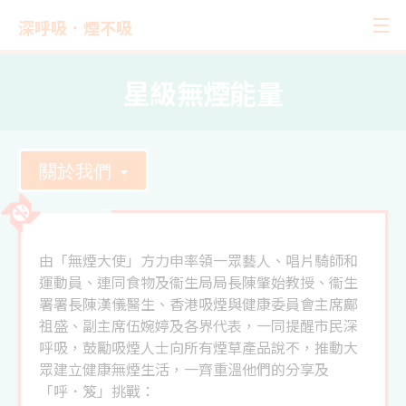
深呼吸．煙不吸
星級無煙能量
關於我們
由「無煙大使」方力申率領一眾藝人、唱片騎師和
運動員、連同食物及衞生局局長陳肇始教授、衞生
署署長陳漢儀醫生、香港吸煙與健康委員會主席鄺
祖盛、副主席伍婉婷及各界代表，一同提醒市民深
呼吸，鼓勵吸煙人士向所有煙草產品說不，推動大
眾建立健康無煙生活，一齊重溫他們的分享及
「呼．笈」挑戰：