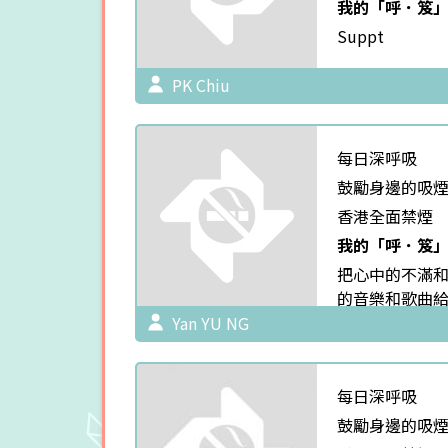
我的「呼．笈」
Suppt
PK Chiu
每日深呼吸
鼓勵身邊的吸
香港全面禁煙
我的「呼．笈」
把心中的不滿
的音樂和歌曲
泄。大聲唱歌
Yan YU NG
以幫你發泄你
候，聲音會帶
都動起來。跟
每日深呼吸
切都拋腦後來
鼓勵身邊的吸