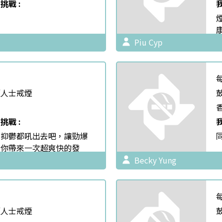
挑戰 :
Piu Cyp
煙人士戒煙
挑戰 :
和抑鬱都吼出去吧，讓勁爆
給你帶來一次超爽快的發
不僅可以舒展身心，真的可
Becky Yung
的情緒。當你在大聲吼的時
動你的肺部、腹部甚至全身
朋友一起唱唱跳跳吧，把一
解壓。
煙人士戒煙