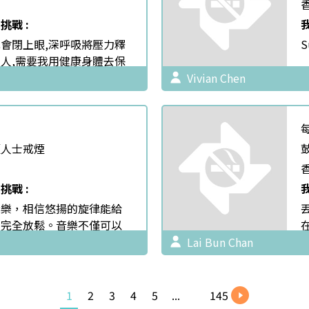
挑戰 :
會閉上眼,深呼吸將壓力釋
S
人,需要我用健康身體去保
然消退
Vivian Chen
煙人士戒煙
挑戰 :
音樂，相信悠揚的旋律能給
的完全放鬆。音樂不僅可以
上的享受，同時你也可以閉
Lai Bun Chan
，此時你可以完全不用去想
到的瑣事和家庭的煩擾，只
的旋律隨心所欲，釋放壓
1
2
3
4
5
...
145