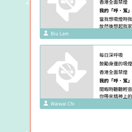
香港全面禁煙
我的「呼．笈」
當我想吸煙時我
放然後想起我家
護佢地煙癮自
Biu Lam
每日深呼吸
鼓勵身邊的吸
香港全面禁煙
我的「呼．笈」
閒暇時聽聽輕
你帶來精神上
給你帶去聽覺
Waiwai Chi
上眼好好享受
你在工作上遇
需要跟隨音樂
力。