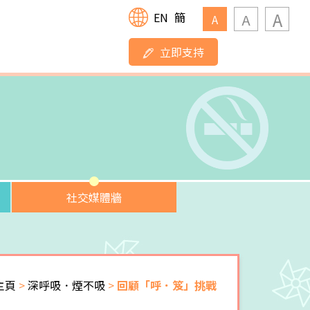
A
EN
簡
A
A
立即支持
社交媒體牆
主頁
>
深呼吸．煙不吸
>
回顧「呼．笈」挑戰