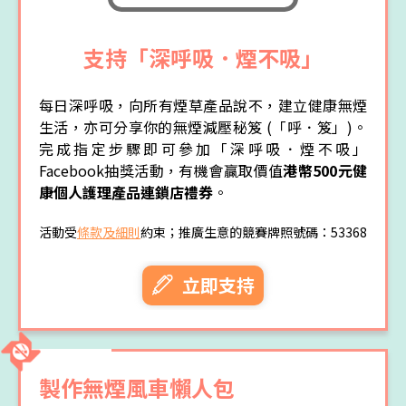
支持「深呼吸．煙不吸」
每日深呼吸，向所有煙草產品說不，建立健康無煙
生活，亦可分享你的無煙減壓秘笈 (「呼．笈」)。
完成指定步驟即可參加「深呼吸．煙不吸」
Facebook抽獎活動，有機會贏取價值
港幣500元健
康個人護理產品連鎖店禮券
。
活動受
條款及細則
約束；推廣生意的競賽牌照號碼：53368
立即支持
製作無煙風車懶人包