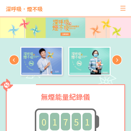
深呼吸．煙不吸
無煙能量紀錄儀
0
1
7
5
1