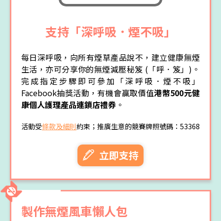
支持「深呼吸．煙不吸」
每日深呼吸，向所有煙草產品說不，建立健康無煙
生活，亦可分享你的無煙減壓秘笈 (「呼．笈」)。
完成指定步驟即可參加「深呼吸．煙不吸」
Facebook抽獎活動，有機會贏取價值
港幣500元健
康個人護理產品連鎖店禮券
。
活動受
條款及細則
約束；推廣生意的競賽牌照號碼：53368
立即支持
製作無煙風車懶人包