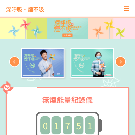
深呼吸．煙不吸
無煙能量紀錄儀
0
1
7
5
1