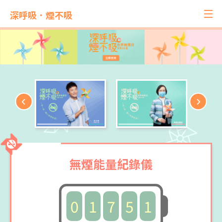
深呼吸．煙不吸
無煙能量紀錄儀
0
1
7
5
1