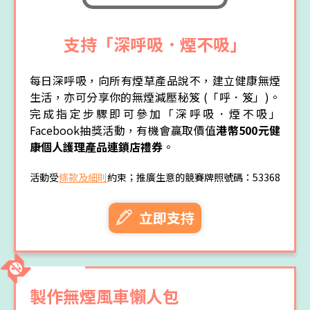
支持「深呼吸．煙不吸」
每日深呼吸，向所有煙草產品說不，建立健康無煙
生活，亦可分享你的無煙減壓秘笈 (「呼．笈」)。
完成指定步驟即可參加「深呼吸．煙不吸」
Facebook抽獎活動，有機會贏取價值
港幣500元健
康個人護理產品連鎖店禮券
。
活動受
條款及細則
約束；推廣生意的競賽牌照號碼：53368
立即支持
製作無煙風車懶人包